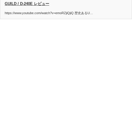
GUILD / D-240E レビュー
https://www.youtube.com/watch?v=emoRZjiQjiQ 歴史あるU…