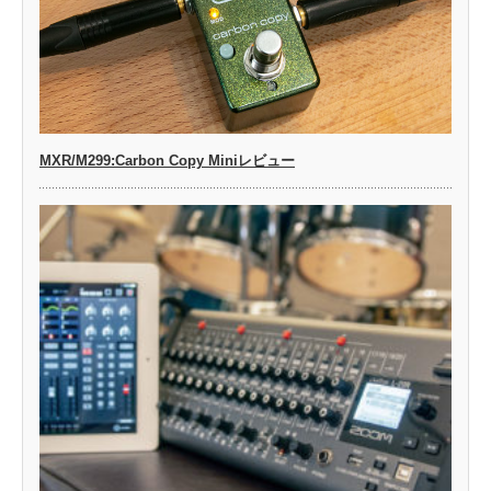
MXR/M299:Carbon Copy Miniレビュー