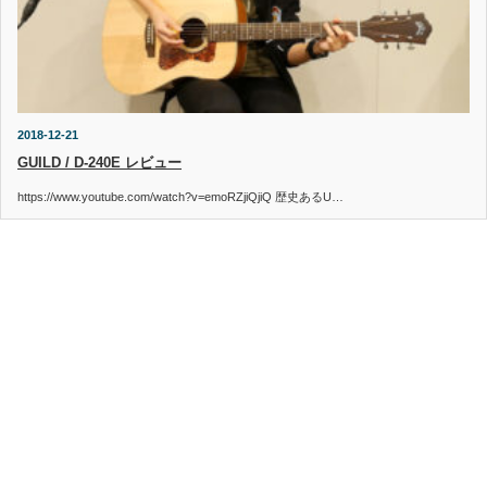
2018-12-21
GUILD / D-240E レビュー
https://www.youtube.com/watch?v=emoRZjiQjiQ 歴史あるU…