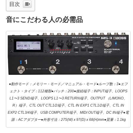
目次
音にこだわる人の必需品
●動作モード：メモリー・モード／マニュアル・モード●ループ数：3●エフ
ェクト・タイプ：112種類●パッチ：200●接続端子：INPUT端子、LOOPS
L1〜3 SEND端子、LOOPS L1〜3 RETURN端子、OUTPUT （L/MONO、
R）端子、CTL OUT CTL1/2端子、CTL IN EXP1 CTL1/2端子、CTL IN
EXP2 CTL3/4端子、USB COMPUTER端子、MIDI OUT端子、DC IN端子●電
源：ACアダプター●外形寸法：275(W) x 97(D) x 68(H)mm●質量：1.1kg