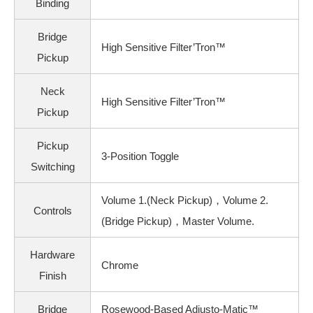
Binding
Bridge
High Sensitive Filter’Tron™
Pickup
Neck
High Sensitive Filter’Tron™
Pickup
Pickup
3-Position Toggle
Switching
Volume 1.(Neck Pickup)，Volume 2.
Controls
(Bridge Pickup)，Master Volume.
Hardware
Chrome
Finish
Bridge
Rosewood-Based Adjusto-Matic™