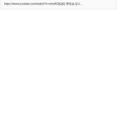
https://www.youtube.com/watch?v=emoRZjiQjiQ 歴史あるU…