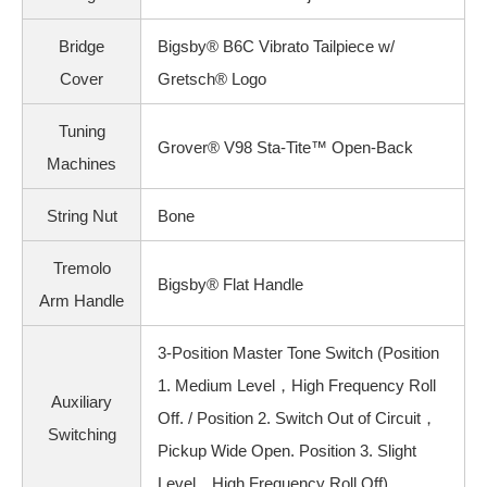
Bridge
Bigsby® B6C Vibrato Tailpiece w/
Cover
Gretsch® Logo
Tuning
Grover® V98 Sta-Tite™ Open-Back
Machines
String Nut
Bone
Tremolo
Bigsby® Flat Handle
Arm Handle
3-Position Master Tone Switch (Position
1. Medium Level，High Frequency Roll
Auxiliary
Off. / Position 2. Switch Out of Circuit，
Switching
Pickup Wide Open. Position 3. Slight
Level，High Frequency Roll Off)