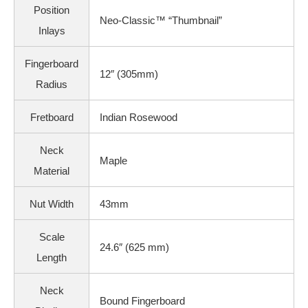
Position
Neo-Classic™ “Thumbnail”
Inlays
Fingerboard
12″ (305mm)
Radius
Fretboard
Indian Rosewood
Neck
Maple
Material
Nut Width
43mm
Scale
24.6″ (625 mm)
Length
Neck
Bound Fingerboard