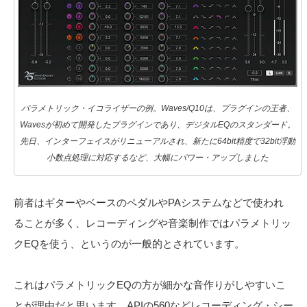
パラメトリック・イコライザーの例。Waves/Q10は、プラグインの王者、
Wavesが初めて開発したプラグインであり、デジタルEQのスタンダード。
先日、インターフェイスがリニューアルされ、新たに64bit精度で32bit浮動
小数点処理に対応するなど、大幅にパワー・アップしました
前者はギターやベースのペダルやPAシステムなどで使われ
ることが多く、レコーディングや音楽制作ではパラメトリッ
クEQを使う、というのが一般的とされています。
これはパラメトリックEQの方が細かな音作りがしやすいこ
とが理由だと思います。APIの560などレコーディング・シー