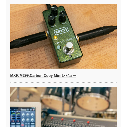
MXR/M299:Carbon Copy Miniレビュー