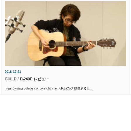
2018-12-21
GUILD / D-240E レビュー
https://www.youtube.com/watch?v=emoRZjiQjiQ 歴史あるU…