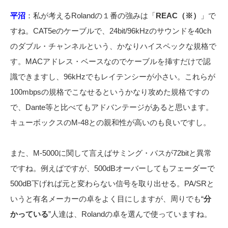
平沼
：
私が考えるRolandの１番の強みは「
REAC（※）
」で
すね。CAT5eのケーブルで、24bit/96kHzのサウンドを40ch
のダブル・チャンネルという、かなりハイスペックな規格で
す。MACアドレス・ベースなのでケーブルを挿すだけで認
識できますし、96kHzでもレイテンシーが小さい。これらが
100mbpsの規格でこなせるというかなり攻めた規格ですの
で、Dante等と比べてもアドバンテージがあると思います。
キューボックスのM-48との親和性が高いのも良いですし。
また、
M-5000に関して言えばサミング・バスが72bitと異常
ですね。例えばですが、500dBオーバーしてもフェーダーで
500dB下げれば元と変わらない信号を取り出せる。PA/SRと
いうと有名メーカーの卓をよく目にしますが、周りでも“
分
かっている
”人達は、Rolandの卓を選んで使っていますね。