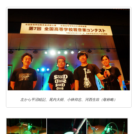
左から平沼睦記、尾内大樹、小林仰志、河西生吹（敬称略）