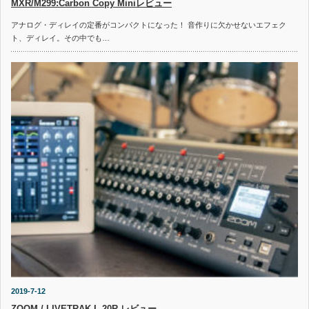
MXR/M299:Carbon Copy Miniレビュー
アナログ・ディレイの定番がコンパクトになった！ 音作りに欠かせないエフェク
ト、ディレイ。その中でも…
2019-7-12
ZOOM / LIVETRAK L-20R レビュー