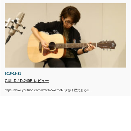
2018-12-21
GUILD / D-240E レビュー
https://www.youtube.com/watch?v=emoRZjiQjiQ 歴史あるU…