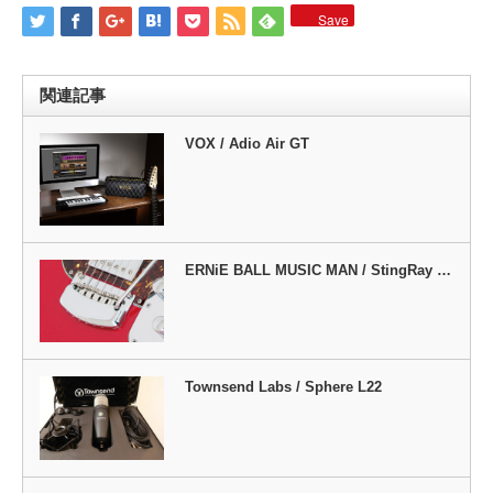
Save
関連記事
VOX / Adio Air GT
ERNiE BALL MUSIC MAN / StingRay …
Townsend Labs / Sphere L22