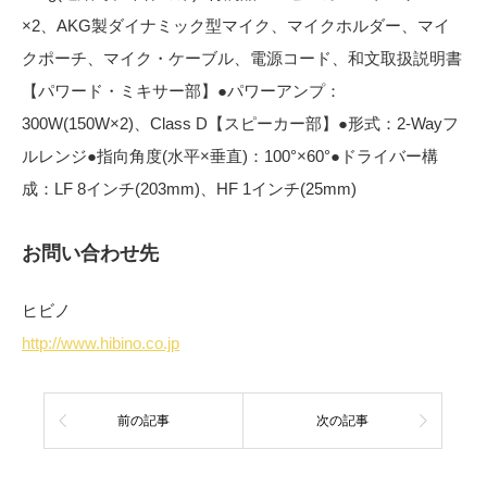
×2、AKG製ダイナミック型マイク、マイクホルダー、マイ
クポーチ、マイク・ケーブル、電源コード、和文取扱説明書
【パワード・ミキサー部】●パワーアンプ：
300W(150W×2)、Class D【スピーカー部】●形式：2-Wayフ
ルレンジ●指向角度(水平×垂直)：100°×60°●ドライバー構
成：LF 8インチ(203mm)、HF 1インチ(25mm)
お問い合わせ先
ヒビノ
http://www.hibino.co.jp
前の記事
次の記事