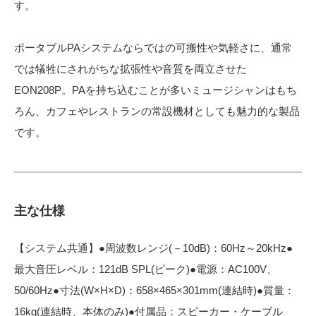
す。
ポータブルPAシステムならではの可搬性や気軽さに、通常
では犠牲にされがちな拡張性や音質を両立させた
EON208P。PAを持ち込むことが多いミュージシャンはもち
ろん、カフェやレストランの常設機材としても魅力的な製品
です。
主な仕様
【システム共通】●周波数レンジ(－10dB)：60Hz～20kHz●
最大音圧レベル：121dB SPL(ピーク)●電源：AC100V、
50/60Hz●寸法(W×H×D)：658×465×301mm(連結時)●質量：
16kg(連結時、本体のみ)●付属品：スピーカー・ケーブル