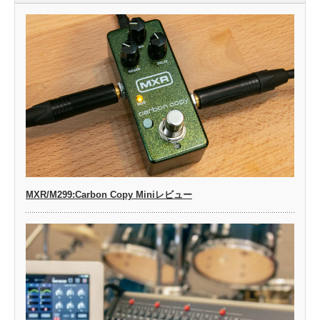
MXR/M299:Carbon Copy Miniレビュー