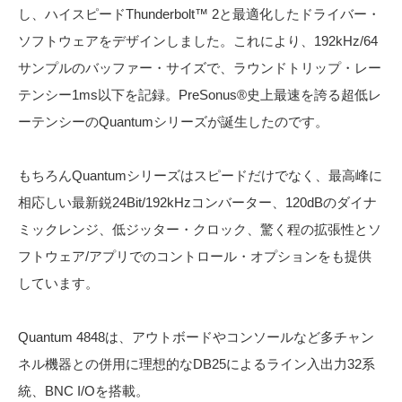
し、ハイスピードThunderbolt™ 2と最適化したドライバー・
ソフトウェアをデザインしました。これにより、192kHz/64
サンプルのバッファー・サイズで、ラウンドトリップ・レー
テンシー1ms以下を記録。PreSonus®史上最速を誇る超低レ
ーテンシーのQuantumシリーズが誕生したのです。
もちろんQuantumシリーズはスピードだけでなく、最高峰に
相応しい最新鋭24Bit/192kHzコンバーター、120dBのダイナ
ミックレンジ、低ジッター・クロック、驚く程の拡張性とソ
フトウェア/アプリでのコントロール・オプションをも提供
しています。
Quantum 4848は、アウトボードやコンソールなど多チャン
ネル機器との併用に理想的なDB25によるライン入出力32系
統、BNC I/Oを搭載。