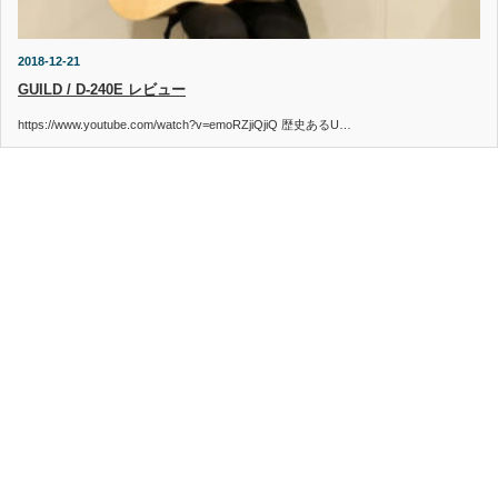
2018-12-21
GUILD / D-240E レビュー
https://www.youtube.com/watch?v=emoRZjiQjiQ 歴史あるU…