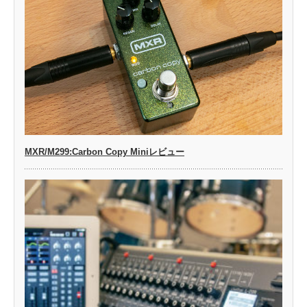
MXR/M299:Carbon Copy Miniレビュー