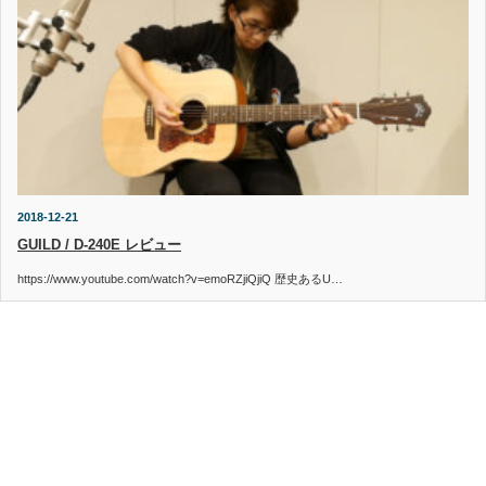
2018-12-21
GUILD / D-240E レビュー
https://www.youtube.com/watch?v=emoRZjiQjiQ 歴史あるU…