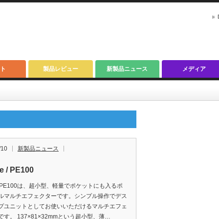
ト
製品レビュー
新製品ニュース
メディア
/10
新製品ニュース
e / PE100
er PE100は、超小型、軽量でポケットにも入るポ
ルマルチエフェクターです。シンプル操作でデス
プユニットとしてお使いいただけるマルチエフェ
す。 137×81×32mmという超小型、薄…