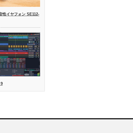
高遮音性イヤフォン SE112-
 9