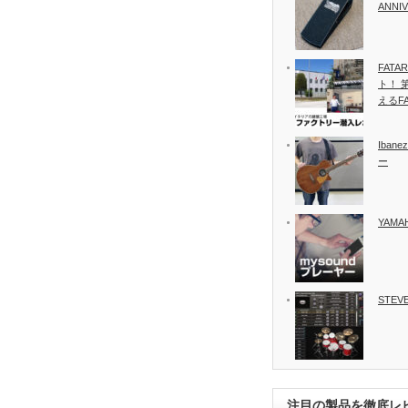
ANNI
FAT
ト！ 
えるF
Iban
ー
YAMA
STEVE
注目の製品を徹底レ