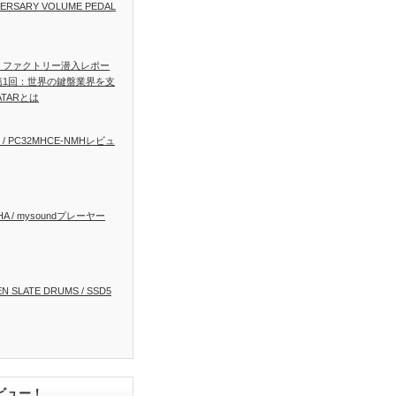
VERSARY VOLUME PEDAL
AR ファクトリー潜入レポー
第1回：世界の鍵盤業界を支
ATARとは
ez / PC32MHCE-NMHレビュ
HA / mysoundプレーヤー
N SLATE DRUMS / SSD5
ビュー！