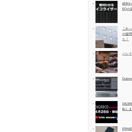
絶対わ
EQの
これっ
の疑問
た！
バンド
Dubreq
DiGiR
転しま
ERNIE