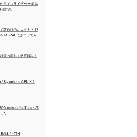
かるイコライザー 〜前編
基礎知識
て著作権的に大丈夫？ 17
をJASRACにぶつけてみ
録音の流れを徹底解説！
 / Stylophone GEN X-1
ECO onlineはYouTubeへ移
した
 BALL / 40TH