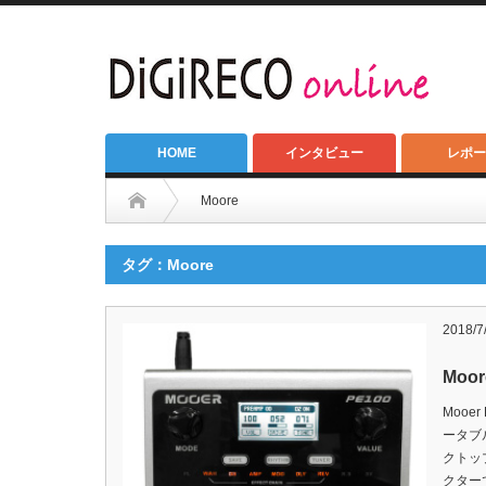
HOME
インタビュー
レポー
Moore
タグ：Moore
2018/7
Moor
Moo
ータブ
クトッ
クターで