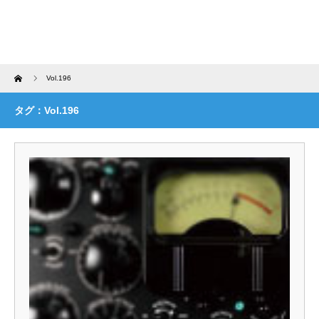
Home
Vol.196
タグ：Vol.196