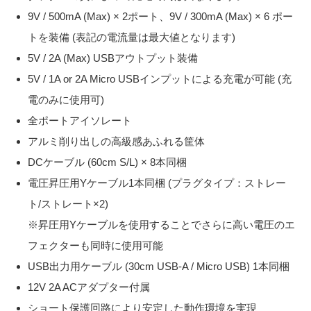
9V / 500mA (Max) × 2ポート、9V / 300mA (Max) × 6 ポー
トを装備 (表記の電流量は最大値となります)
5V / 2A (Max) USBアウトプット装備
5V / 1A or 2A Micro USBインプットによる充電が可能 (充
電のみに使用可)
全ポートアイソレート
アルミ削り出しの高級感あふれる筐体
DCケーブル (60cm S/L) × 8本同梱
電圧昇圧用Yケーブル1本同梱 (プラグタイプ：ストレー
ト/ストレート×2)
※昇圧用Yケーブルを使用することでさらに高い電圧のエ
フェクターも同時に使用可能
USB出力用ケーブル (30cm USB-A / Micro USB) 1本同梱
12V 2A ACアダプター付属
ショート保護回路により安定した動作環境を実現