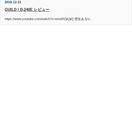
2018-12-21
GUILD / D-240E レビュー
https://www.youtube.com/watch?v=emoRZjiQjiQ 歴史あるU…