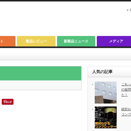
ト
製品レビュー
新製品ニュース
メディア
人気の記事
これっ
の疑問
た！
絶対わ
コンプ