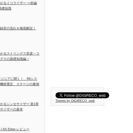
かるイコライザー 〜前編
基礎知識
録音の流れを徹底解説！
かるストリングス音源 – ス
グスの基礎知識編 –
ンジニアに聞く！ PAシス
機材選定、ステージの裏側
Tweets by DiGiRECO_web
かるシンセサイザー 第1章
サイザーの基本
d / AX-Edge レビュー