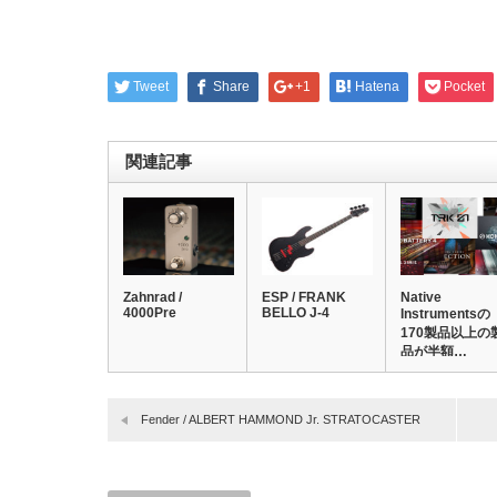
Tweet
Share
+1
Hatena
Pocket
関連記事
Zahnrad /
ESP / FRANK
Native
4000Pre
BELLO J-4
Instrumentsの
170製品以上の
品が半額…
Fender / ALBERT HAMMOND Jr. STRATOCASTER