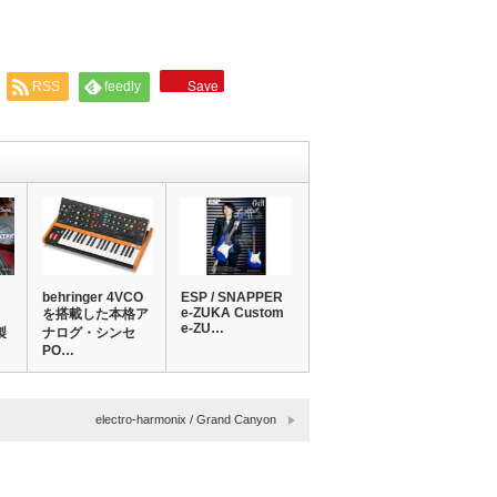
Save
RSS
feedly
behringer 4VCO
ESP / SNAPPER
e-ZUKA Custom
を搭載した本格ア
e-ZU…
製
ナログ・シンセ
PO…
electro-harmonix / Grand Canyon