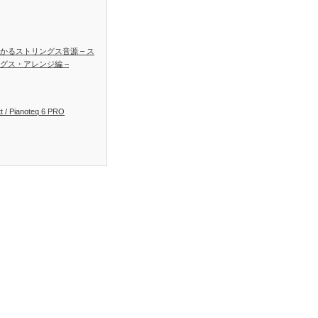
かるストリングス音源 – ス
グス・アレンジ編 –
t / Pianoteq 6 PRO