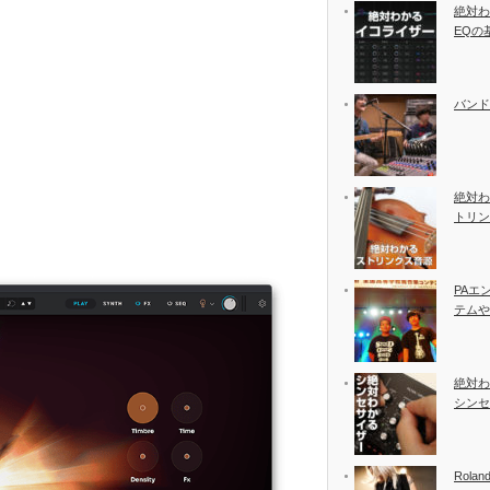
絶対わ
EQの
バンド
絶対わ
トリン
PAエ
テムや
絶対わ
シンセ
Rolan