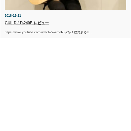
2018-12-21
GUILD / D-240E レビュー
https://www.youtube.com/watch?v=emoRZjiQjiQ 歴史あるU…