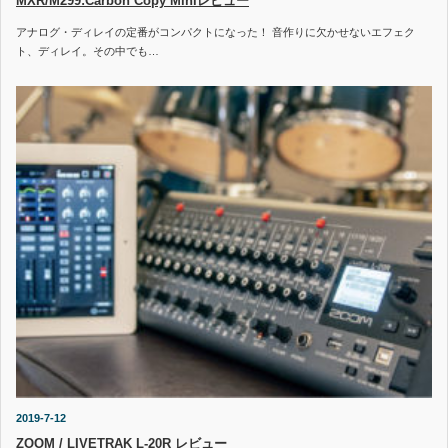
MXR/M299:Carbon Copy Miniレビュー
アナログ・ディレイの定番がコンパクトになった！ 音作りに欠かせないエフェク
ト、ディレイ。その中でも…
2019-7-12
ZOOM / LIVETRAK L-20R レビュー