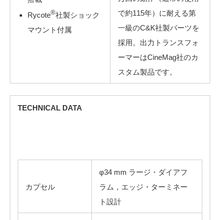
で約115年）に耐える第
®
Rycote
社製ショック
一級のC&K社製パーツを
マウント付属
採用。出力トランスフォ
ーマーはCineMag社のカ
スタム製品です。
TECHNICAL DATA
φ34 mm ラージ・ダイアフ
カプセル
ラム，エッジ・ターミネー
ト設計