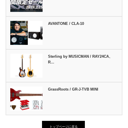
AVANTONE / CLA-10
Sterling by MUSICMAN / RAY24CA、
R…
GrassRoots / GR-J-TVB MINI
トップページに戻る