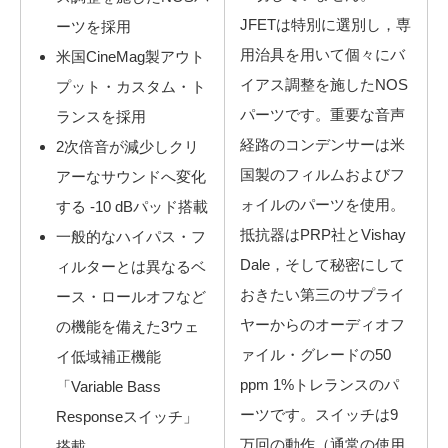
JFETは特別に選別し，専
ーツを採用
用治具を用いて個々にバ
米国CineMag製アウト
イアス調整を施したNOS
プット・カスタム・ト
パーツです。重要な音声
ランスを採用
経路のコンデンサーは米
2次倍音が減少しクリ
国製のフィルムおよびフ
アーなサウンドへ変化
ォイルのパーツを使用。
する -10 dBパッド搭載
抵抗器はPRP社とVishay
一般的なハイパス・フ
Dale，そして秘密にして
ィルターとは異なるベ
おきたい第三のサプライ
ース・ロールオフなど
ヤーからのオーディオフ
の機能を備えた3ウェ
ァイル・グレードの50
イ低域補正機能
ppm 1%トレランスのパ
「Variable Bass
ーツです。スイッチは9
Responseスイッチ」
万回の動作（通常の使用
搭載