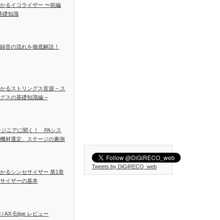
かるイコライザー 〜前編
基礎知識
録音の流れを徹底解説！
かるストリングス音源 – ス
グスの基礎知識編 –
ンジニアに聞く！ PAシス
機材選定、ステージの裏側
Tweets by DiGiRECO_web
かるシンセサイザー 第1章
サイザーの基本
d / AX-Edge レビュー