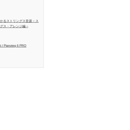
かるストリングス音源 – ス
グス・アレンジ編 –
t / Pianoteq 6 PRO