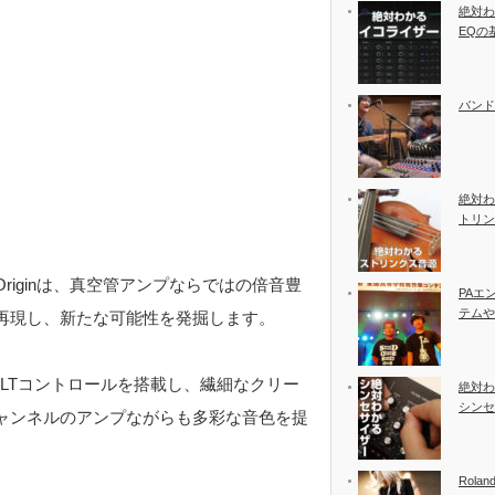
絶対わ
EQの
バンド
絶対わ
トリン
iginは、真空管アンプならではの倍音豊
PAエ
テムや
再現し、新たな可能性を発掘します。
ILTコントロールを搭載し、繊細なクリー
絶対わ
シンセ
ャンネルのアンプながらも多彩な音色を提
Rolan