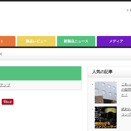
ト
製品レビュー
新製品ニュース
メディア
ーズ
人気の記事
これっ
アンプ
の疑問
た！
絶対わ
コンプ