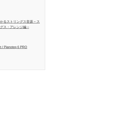
かるストリングス音源 – ス
グス・アレンジ編 –
t / Pianoteq 6 PRO