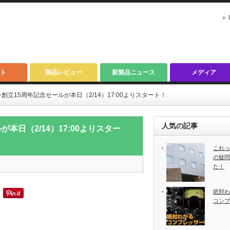
ト
製品レビュー
新製品ニュース
メディア
立15周年記念セールが本日（2/14）17:00よりスタート！
人気の記事
日（2/14）17:00よりスター
これっ
の疑問
た！
絶対わ
コンプ