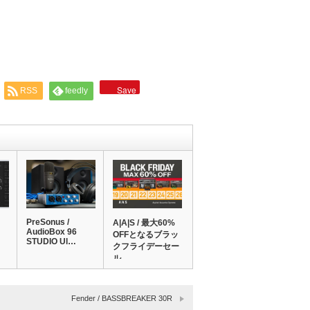
Save
RSS
feedly
PreSonus /
A|A|S / 最大60%
AudioBox 96
OFFとなるブラッ
STUDIO Ul…
クフライデーセー
ル…
Fender / BASSBREAKER 30R