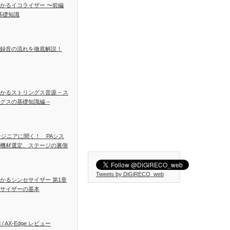
かるイコライザー 〜前編
基礎知識
録音の流れを徹底解説！
かるストリングス音源 – ス
グスの基礎知識編 –
ンジニアに聞く！ PAシス
機材選定、ステージの裏側
Tweets by DiGiRECO_web
かるシンセサイザー 第1章
サイザーの基本
d / AX-Edge レビュー