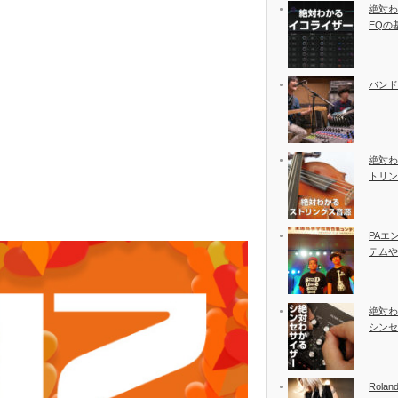
絶対わ
EQの
バンド
絶対わ
トリン
PAエ
テムや
絶対わ
シンセ
Rolan