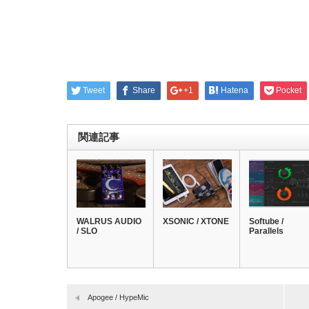
Tweet
Share
+1
Hatena
Pocket
関連記事
WALRUS AUDIO
XSONIC / XTONE
Softube /
/ SLO
Parallels
Apogee / HypeMic