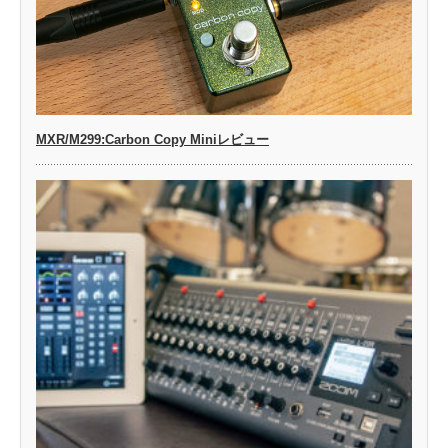
MXR/M299:Carbon Copy Miniレビュー