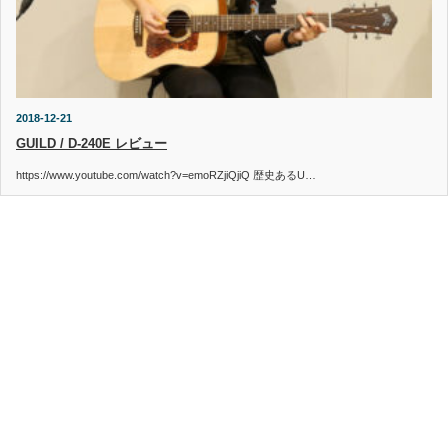
2018-12-21
GUILD / D-240E レビュー
https://www.youtube.com/watch?v=emoRZjiQjiQ 歴史あるU…