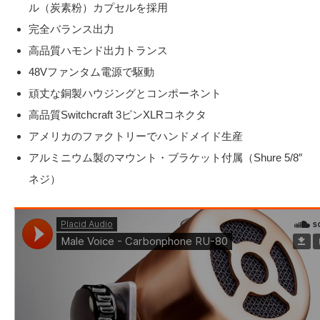
ル（炭素粉）カプセルを採用
完全バランス出力
高品質ハモンド出力トランス
48Vファンタム電源で駆動
頑丈な銅製ハウジングとコンポーネント
高品質Switchcraft 3ピンXLRコネクタ
アメリカのファクトリーでハンドメイド生産
アルミニウム製のマウント・ブラケット付属（Shure 5/8″
ネジ）