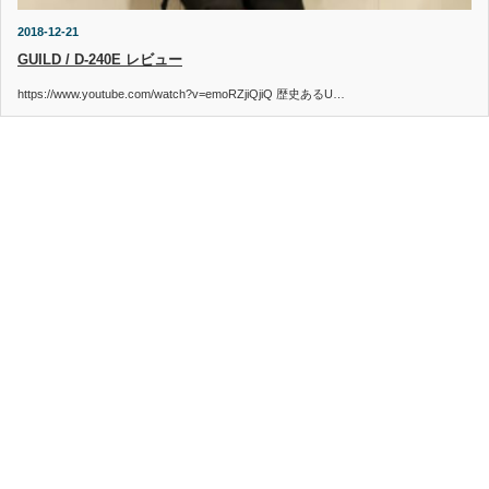
2018-12-21
GUILD / D-240E レビュー
https://www.youtube.com/watch?v=emoRZjiQjiQ 歴史あるU…