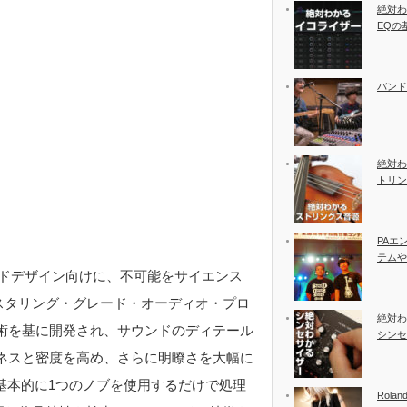
絶対わ
EQの
バンド
絶対わ
トリン
PAエ
テムや
ドデザイン向けに、不可能をサイエンス
のマスタリング・グレード・オーディオ・プロ
絶対わ
術を基に開発され、サウンドのディテール
シンセ
ネスと密度を高め、さらに明瞭さを大幅に
基本的に1つのノブを使用するだけで処理
Rolan