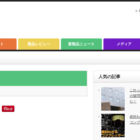
ト
製品レビュー
新製品ニュース
メディア
人気の記事
これっ
の疑問
た！
絶対わ
コンプ