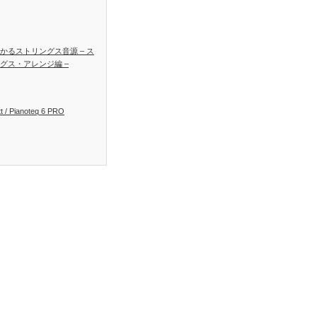
かるストリングス音源 – ス
グス・アレンジ編 –
t / Pianoteq 6 PRO