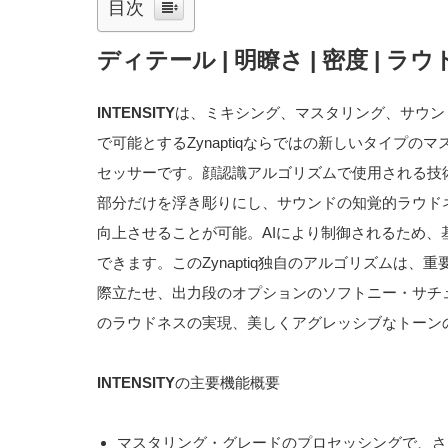
目次
ディテール | 明瞭さ | 密度 | ラ
INTENSITY
は、ミキシング、マスタリング、サウン
で可能とするZynaptiqならではの新しいタイプ
セッサーです。顔認識アルゴリズムで使用される技
部分だけを浮き彫りにし、サウンドの知覚的ラウド
向上させることが可能。AIにより制御されるため、
できます。このZynaptiq独自のアルゴリズムは
際立たせ、出力段のオプションのソフトニー・サチ
のラウドネスの実現、美しくアグレッシブなトーン
INTENSITY
の主要機能概要
マスタリング・グレードのプロセッシングで、さ