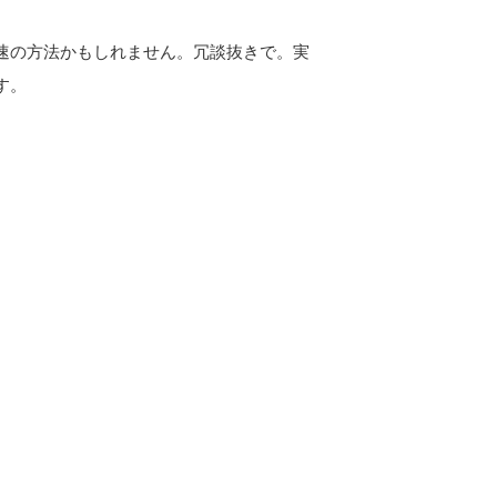
速の方法かもしれません。冗談抜きで。実
す。
。