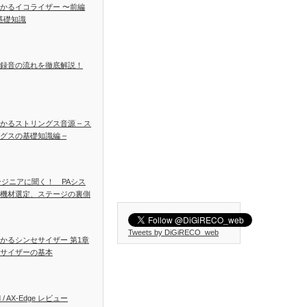
かるイコライザー 〜前編
基礎知識
録音の流れを徹底解説！
かるストリングス音源 – ス
グスの基礎知識編 –
ンジニアに聞く！ PAシス
機材選定、ステージの裏側
Tweets by DiGiRECO_web
かるシンセサイザー 第1章
サイザーの基本
d / AX-Edge レビュー