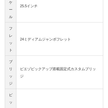
ケ
25.5インチ
ー
ル
フ
レ
24ミディアムジャンボフレット
ッ
ト
ブ
リ
ピエゾピックアップ搭載固定式カスタムブリッ
ッ
ジ
ジ
ピ
ッ