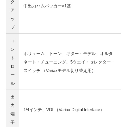
ク
中出力ハムバッカー×1基
ア
ッ
プ
コ
ン
ボリューム、トーン、ギター・モデル、オルタ
ト
ネート・チューニング、5ウエイ・セレクター・
ロ
スイッチ （Variaxモデル切り替え用）
ー
ル
出
力
1/4インチ、VDI （Variax Digital Interface）
端
子