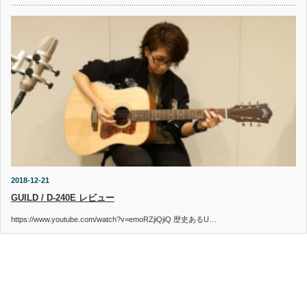
2018-12-21
GUILD / D-240E レビュー
https://www.youtube.com/watch?v=emoRZjiQjiQ 歴史あるU…