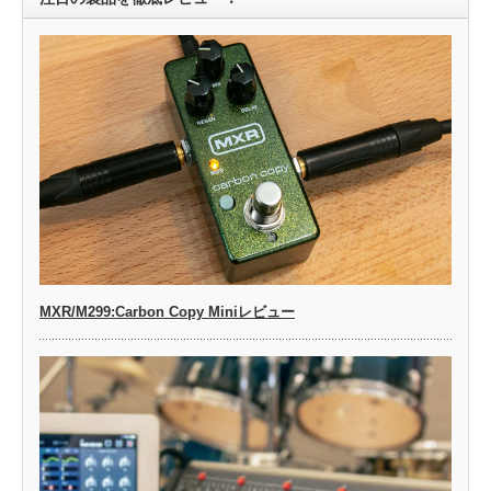
MXR/M299:Carbon Copy Miniレビュー