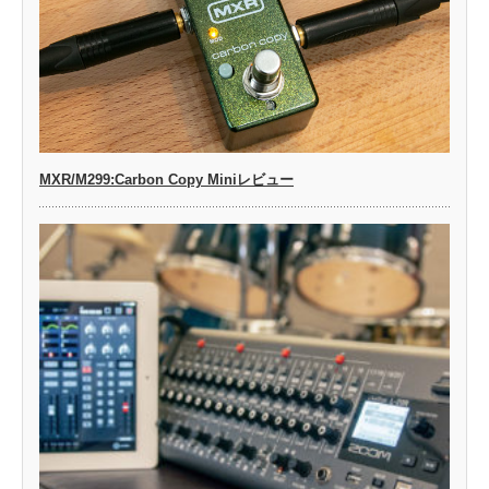
MXR/M299:Carbon Copy Miniレビュー