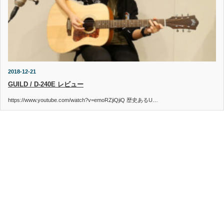
2018-12-21
GUILD / D-240E レビュー
https://www.youtube.com/watch?v=emoRZjiQjiQ 歴史あるU…