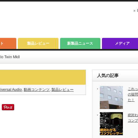
ト
製品レビュー
新製品ニュース
メディア
o Twin MkII
人気の記事
これっ
iversal Audio
,
動画コンテンツ
,
製品レビュー
の疑問
た！
絶対わ
コンプ