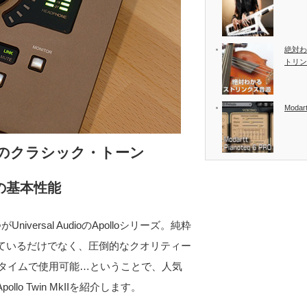
絶対わ
トリン
Modart
のクラシック・トーン
の基本性能
rsal AudioのApolloシリーズ。純粋
ているだけでなく、圧倒的なクオリティー
ルタイムで使用可能…ということで、人気
o Twin MkIIを紹介します。