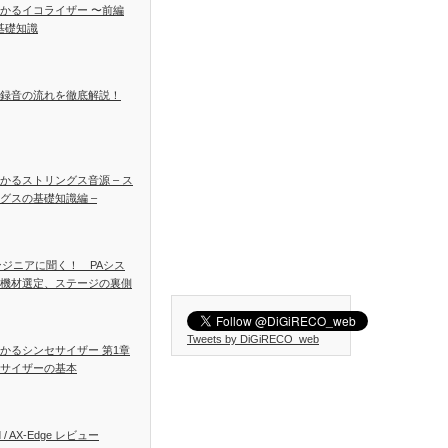
かるイコライザー 〜前編
基礎知識
録音の流れを徹底解説！
かるストリングス音源 – ス
グスの基礎知識編 –
ンジニアに聞く！ PAシス
機材選定、ステージの裏側
Tweets by DiGiRECO_web
かるシンセサイザー 第1章
サイザーの基本
d / AX-Edge レビュー