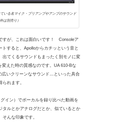
続けている名マイク・プリアンプやアンプのサウンド
以外は別売り）
が、これは面白いです！ Consoleア
トすると、Apolloからカチッという音と
、出てくるサウンドもまったく別モノに変
えた時の質感なのです。UA 610-Bな
の広いクリーンなサウンド…といった具合
得られます。
ラグイン）でボーカルを録り比べた動画を
ジタルとかアナログだとか、似ているとか
。そんな印象です。