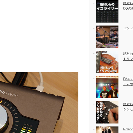
絶対わ
EQの
バンド
絶対わ
トリン
PAエ
テムや
絶対わ
シンセ
Rolan