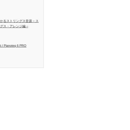
かるストリングス音源 – ス
グス・アレンジ編 –
t / Pianoteq 6 PRO