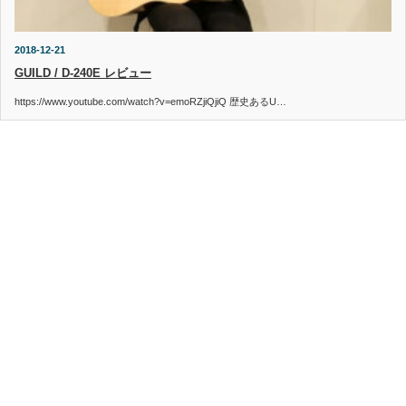
2018-12-21
GUILD / D-240E レビュー
https://www.youtube.com/watch?v=emoRZjiQjiQ 歴史あるU…