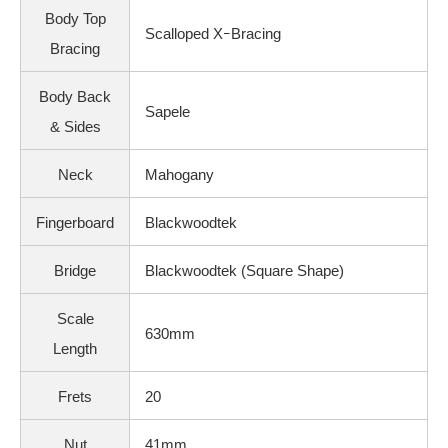
Body Top
Scalloped XｰBracing
Bracing
Body Back
Sapele
& Sides
Neck
Mahogany
Fingerboard
Blackwoodtek
Bridge
Blackwoodtek (Square Shape)
Scale
630mm
Length
Frets
20
Nut
41mm