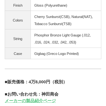
Finish
Gloss (Polyurethane)
Cherry Sunburst(CSB), Natural(NAT),
Colors
Tobacco Sunburst(TSB)
Phosphor Bronze Light Gauge (.012,
String
.016, .024, .032, .042, .053)
Case
Gigbag (Greco Logo Printed)
■販売価格：4万8,000円（税別）
■お問い合わせ先：神田商会
メーカーの製品紹介ページ