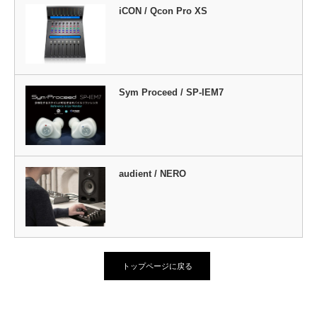
iCON / Qcon Pro XS
Sym Proceed / SP-IEM7
audient / NERO
トップページに戻る