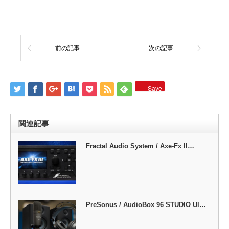
前の記事
次の記事
Save
関連記事
Fractal Audio System / Axe-Fx II…
PreSonus / AudioBox 96 STUDIO Ul…