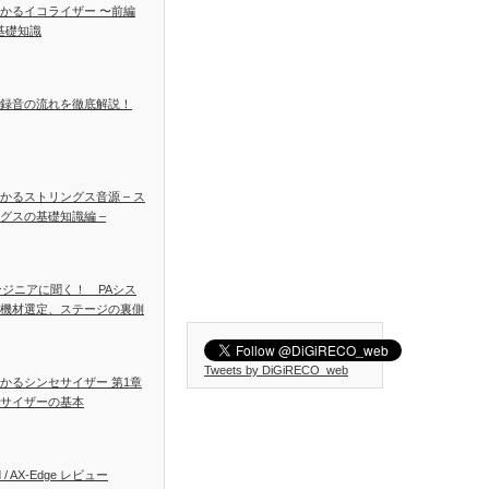
かるイコライザー 〜前編
基礎知識
録音の流れを徹底解説！
かるストリングス音源 – ス
グスの基礎知識編 –
ンジニアに聞く！ PAシス
機材選定、ステージの裏側
Tweets by DiGiRECO_web
かるシンセサイザー 第1章
サイザーの基本
d / AX-Edge レビュー