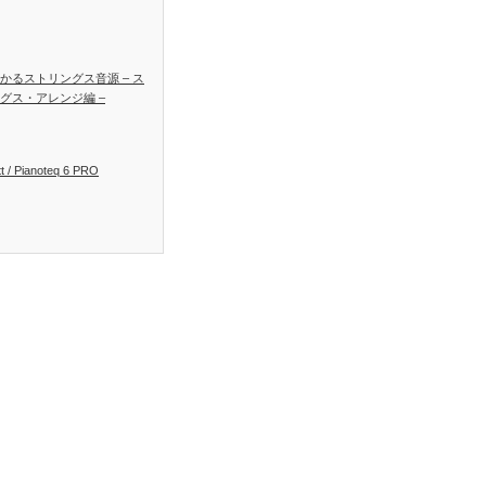
かるストリングス音源 – ス
グス・アレンジ編 –
t / Pianoteq 6 PRO