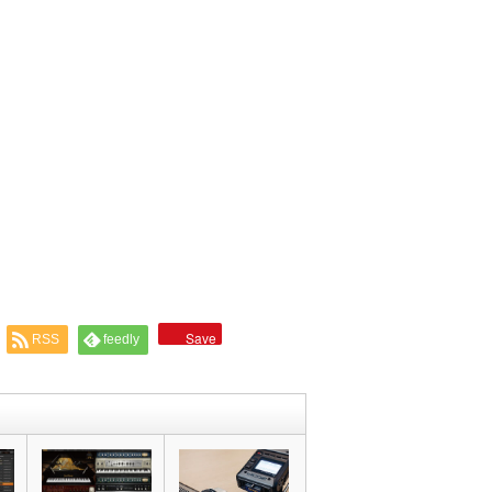
Save
RSS
feedly