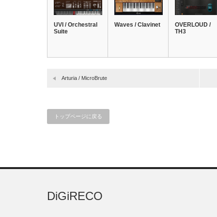
UVI / Orchestral
Waves / Clavinet
OVERLOUD /
Suite
TH3
Arturia / MicroBrute
トップページに戻る
DiGiRECO