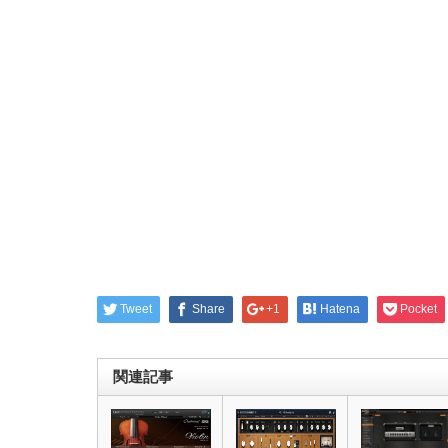
Tweet
Share
+1
Hatena
Pocket
関連記事