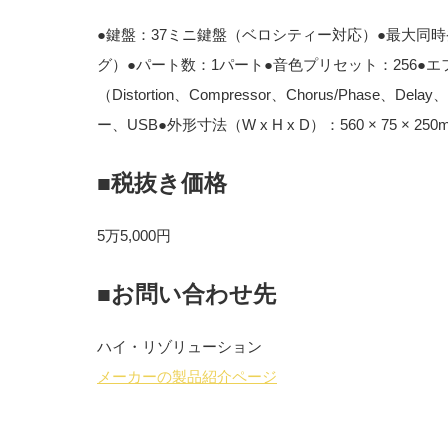
●鍵盤：37ミニ鍵盤（ベロシティー対応）●最大同
グ）●パート数：1パート●音色プリセット：256●
（Distortion、Compressor、Chorus/Phase、D
ー、USB●外形寸法（W x H x D）：560 × 75 × 250
■税抜き価格
5万5,000円
■お問い合わせ先
ハイ・リゾリューション
メーカーの製品紹介ページ