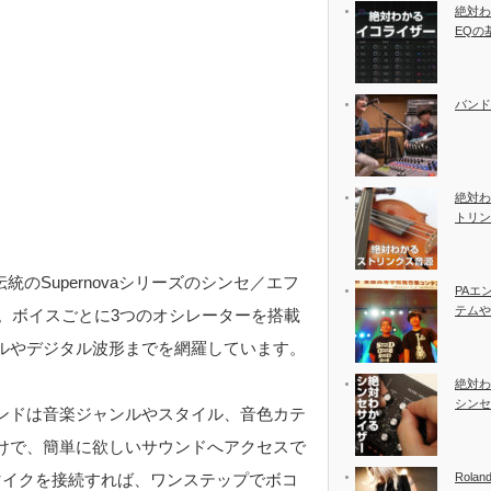
絶対わ
EQの
バンド
絶対わ
トリン
統のSupernovaシリーズのシンセ／エフ
PAエ
テムや
です。ボイスごとに3つのオシレーターを搭載
ルやデジタル波形までを網羅しています。
絶対わ
シンセ
ンドは音楽ジャンルやスタイル、音色カテ
けで、簡単に欲しいサウンドへアクセスで
マイクを接続すれば、ワンステップでボコ
Rolan