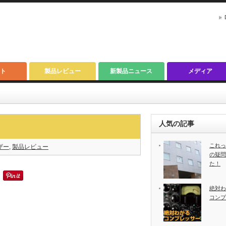
ト
製品レビュー
新製品ニュース
メディア
人気の記事
これっ
ザー
,
製品レビュー
の疑問
た！
絶対わ
コンプ