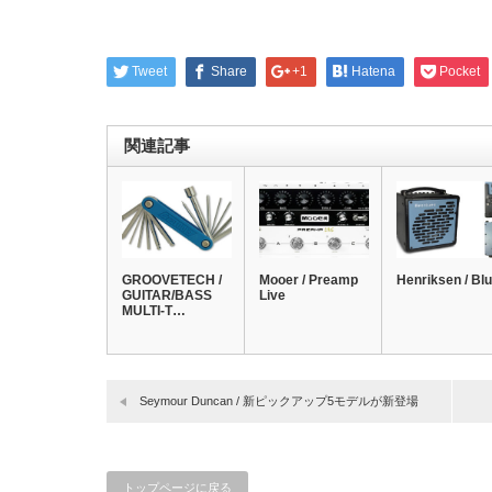
Tweet
Share
+1
Hatena
Pocket
関連記事
GROOVETECH /
Mooer / Preamp
Henriksen / Blu
GUITAR/BASS
Live
MULTI-T…
Seymour Duncan / 新ピックアップ5モデルが新登場
トップページに戻る