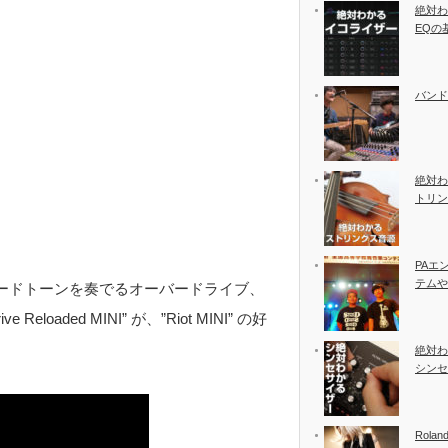
絶対わ
EQの
バンド
絶対わ
トリン
PAエ
テムや
ードトーンを奏でるオーバードライブ、
Reloaded MINI” が、”Riot MINI” の好
絶対わ
シンセ
Rolan