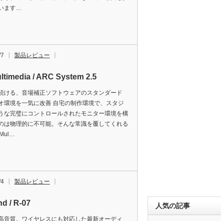
います…
/7
製品レビュー
ltimedia / ARC System 2.5
続ける、音場補正ソフトウェアのスタンダード
オ環境を一気に改善 自宅の制作環境で、スタジ
うな完璧にコントロールされたモニター環境を構
のは物理的に不可能。そんな常識を覆してくれる
Mul…
/4
製品レビュー
d / R-07
人気の記事
高音質。ワイヤレスにも対応した最新オーディ