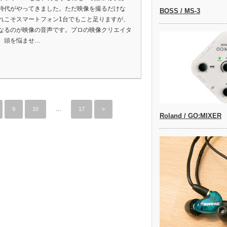
時代がやってきました。ただ映像を撮るだけな
BOSS / MS-3
れこそスマートフォン1台でもこと足りますが、
なるのが映像の音声です。プロの映像クリエイタ
、頭を悩ませ…
9
10
…
17
»
Roland / GO:MIXER