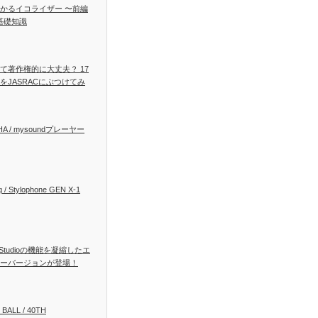
かるイコライザー 〜前編
基礎知識
て著作権的に大丈夫？ 17
をJASRACにぶつけてみ
HA / mysoundプレーヤー
 / Stylophone GEN X-1
ig Studioの機能を凝縮したエ
ーバージョンが登場！
 BALL / 40TH