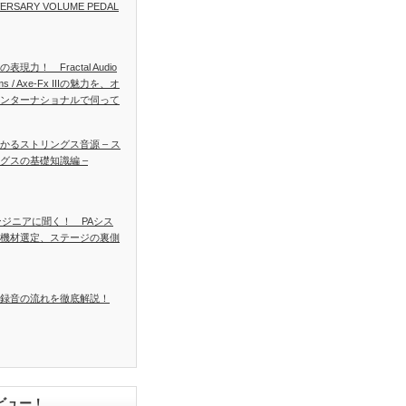
VERSARY VOLUME PEDAL
表現力！ Fractal Audio
ms / Axe-Fx IIIの魅力を、オ
ンターナショナルで伺って
かるストリングス音源 – ス
グスの基礎知識編 –
ンジニアに聞く！ PAシス
機材選定、ステージの裏側
録音の流れを徹底解説！
ビュー！