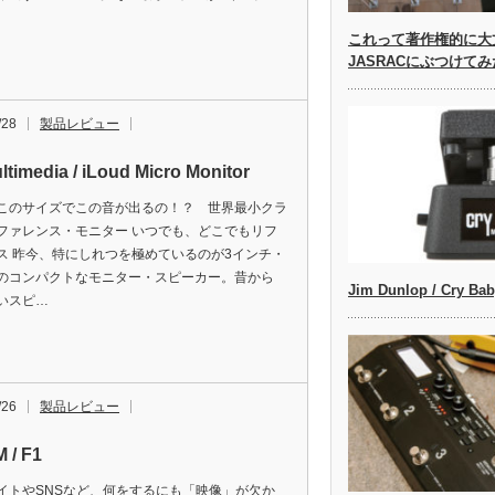
これって著作権的に大丈
JASRACにぶつけて
/28
製品レビュー
ltimedia / iLoud Micro Monitor
このサイズでこの音が出るの！？ 世界最小クラ
ファレンス・モニター いつでも、どこでもリフ
ス 昨今、特にしれつを極めているのが3インチ・
のコンパクトなモニター・スピーカー。昔から
Jim Dunlop / Cry Ba
いスピ…
/26
製品レビュー
 / F1
イトやSNSなど、何をするにも「映像」が欠か