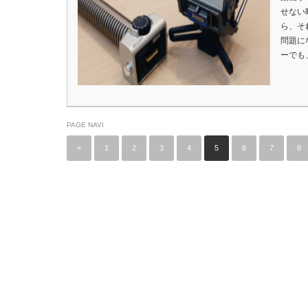
せない
ら、そ
問題に
ーでも
PAGE NAVI
«
1
2
3
4
5
6
7
8