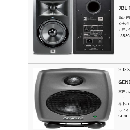
JBL 
高い解
を実現
も厚い老
LSR
2018/3
GENE
再現力
ト・モ
界中の
るフィ
GENE