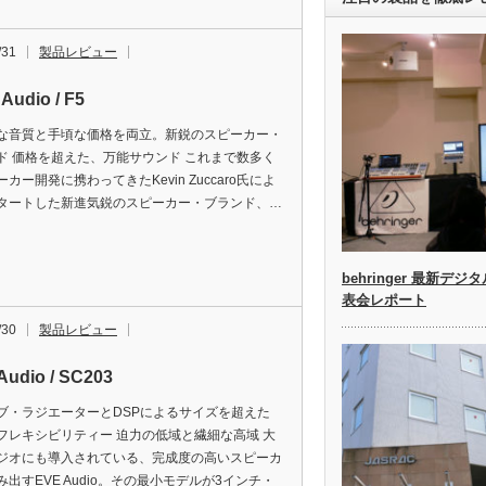
/31
製品レビュー
 Audio / F5
な音質と手頃な価格を両立。新鋭のスピーカー・
ド 価格を超えた、万能サウンド これまで数多く
カー開発に携わってきたKevin Zuccaro氏によ
タートした新進気鋭のスピーカー・ブランド、…
behringer 最新デジ
表会レポート
/30
製品レビュー
Audio / SC203
ブ・ラジエーターとDSPによるサイズを超えた
フレキシビリティー 迫力の低域と繊細な高域 大
ジオにも導入されている、完成度の高いスピーカ
み出すEVE Audio。その最小モデルが3インチ・