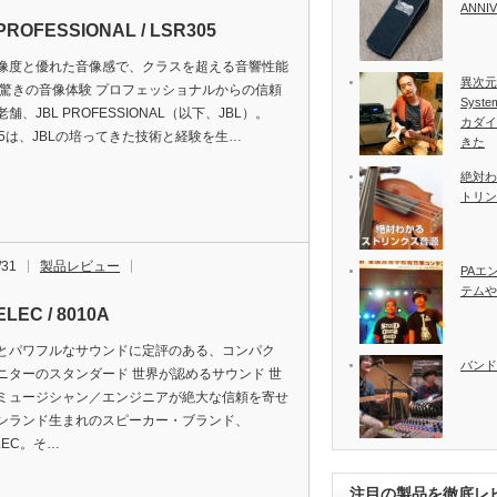
ANNI
PROFESSIONAL / LSR305
像度と優れた音像感で、クラスを超える音響性能
異次元の
 驚きの音像体験 プロフェッショナルからの信頼
Syste
舗、JBL PROFESSIONAL（以下、JBL）。
カダイ
305は、JBLの培ってきた技術と経験を生…
きた
絶対わ
トリン
/31
製品レビュー
PAエ
テムや
LEC / 8010A
とパワフルなサウンドに定評のある、コンパク
バンド
ニターのスタンダード 世界が認めるサウンド 世
ミュージシャン／エンジニアが絶大な信頼を寄せ
ンランド生まれのスピーカー・ブランド、
LEC。そ…
注目の製品を徹底レ