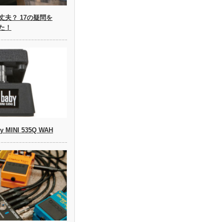
夫？ 17の疑問を
みた！
by MINI 535Q WAH