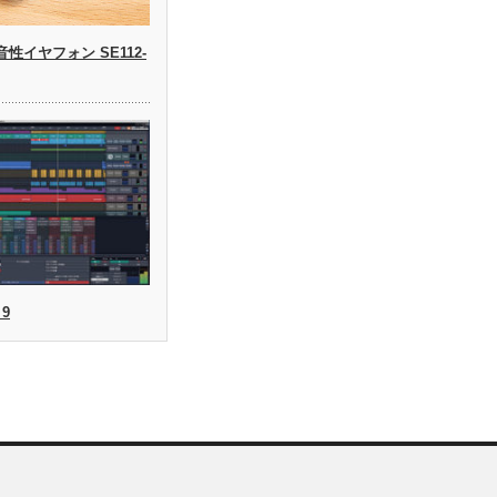
高遮音性イヤフォン SE112-
 9