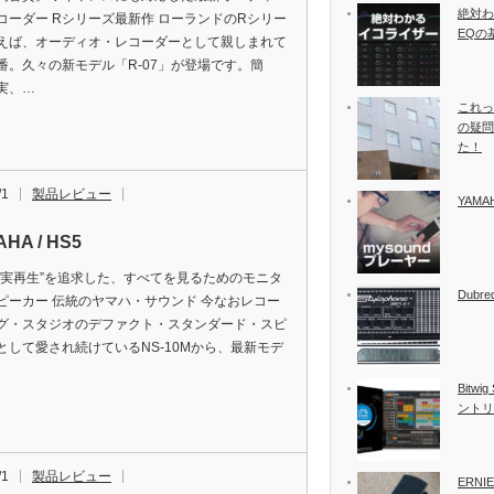
絶対わ
コーダー Rシリーズ最新作 ローランドのRシリー
EQの
えば、オーディオ・レコーダーとして親しまれて
番。久々の新モデル「R-07」が登場です。簡
実、…
これっ
の疑問
た！
/1
製品レビュー
YAMA
HA / HS5
忠実再生”を追求した、すべてを見るためのモニタ
Dubreq
ピーカー 伝統のヤマハ・サウンド 今なおレコー
グ・スタジオのデファクト・スタンダード・スピ
として愛され続けているNS-10Mから、最新モデ
Bitw
ントリ
/1
製品レビュー
ERNIE