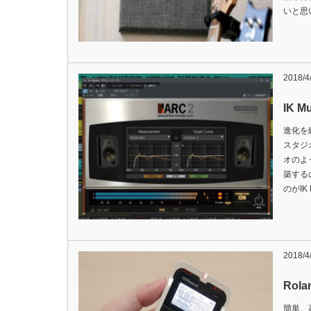
いと思
2018/4
IK Mu
進化を
スタジ
オのよ
築する
のがIK 
2018/4
Rolan
簡単、