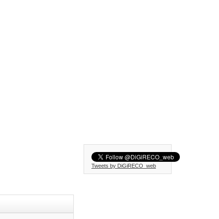
Tweets by DiGiRECO_web