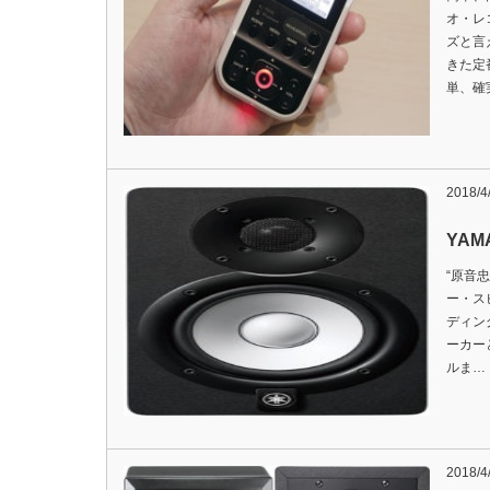
オ・レ
ズと言
きた定
単、確
2018/4
YAMA
“原音
ー・ス
ディン
ーカー
ルま…
2018/4