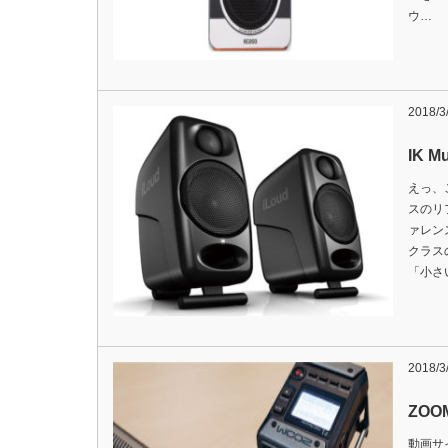
ウ…
2018/3
IK Mu
えっ、
スのリ
ァレン
クラス
「小さ
2018/3
ZOOM
動画サ