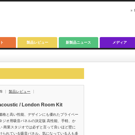
ト
製品レビュー
新製品ニュース
メディア
/8
製品レビュー
acoustic / London Room Kit
価格と高い性能、デザインにも優れたプライベー
タジオ用吸音パネルの決定版 高性能、手軽、か
い 商業スタジオでは必ずと言って良いほど壁に
けられている吸音パネル。気になっている人も多