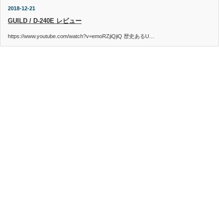
2018-12-21
GUILD / D-240E レビュー
https://www.youtube.com/watch?v=emoRZjiQjiQ 歴史あるU…