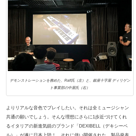
デモンストレーションを務めた、Ralf氏（左）と、銀座十字屋 ディリゲン
ト事業部の中屋氏（右）
よりリアルな音色でプレイしたい。それは全ミュージシャン
共通の願いでしょう。そんな理想にさらに1歩近づけてくれ
るイタリアの新進気鋭のブランド「DEXIBELL（デキシーベ
ル）」が遂に日本上陸！ それに伴い開催された、製品発表