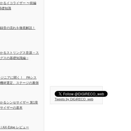
かるイコライザー 〜前編
基礎知識
録音の流れを徹底解説！
かるストリングス音源 – ス
グスの基礎知識編 –
ンジニアに聞く！ PAシス
機材選定、ステージの裏側
Tweets by DiGiRECO_web
かるシンセサイザー 第1章
サイザーの基本
d / AX-Edge レビュー