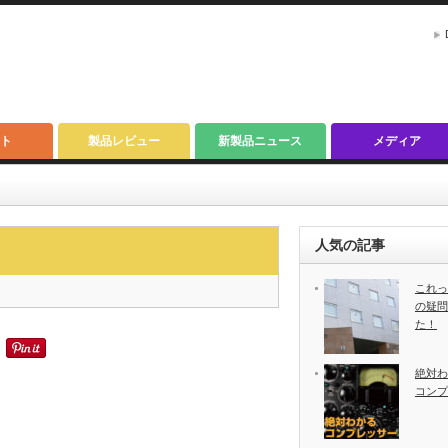
ト
製品レビュー
新製品ニュース
メディア
人気の記事
これっ
の疑問
た！
絶対わ
コンプ