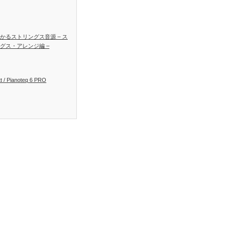
かるストリングス音源 – ス
グス・アレンジ編 –
t / Pianoteq 6 PRO