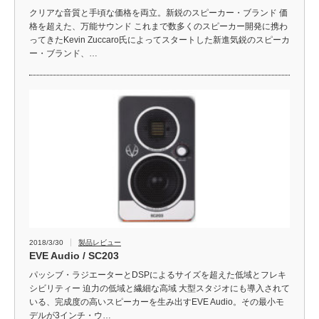
クリアな音質と手頃な価格を両立。新鋭のスピーカー・ブランド 価
格を超えた、万能サウンド これまで数多くのスピーカー開発に携わ
ってきたKevin Zuccaro氏によってスタートした新進気鋭のスピーカ
ー・ブランド、…
2018/3/30
製品レビュー
EVE Audio / SC203
パッシブ・ラジエーターとDSPによるサイズを超えた低域とフレキ
シビリティー 迫力の低域と繊細な高域 大型スタジオにも導入されて
いる、完成度の高いスピーカーを生み出すEVE Audio。その最小モ
デルが3インチ・ウ…